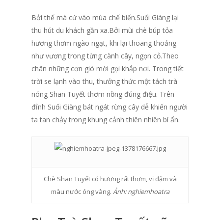
Bởi thế mà cứ vào mùa chế biến.Suối Giàng lại
thu hút du khách gần xa.Bởi mùi chè búp tỏa
hương thơm ngào ngạt, khi lại thoang thoảng
như vương trong từng cành cây, ngọn cỏ.Theo
chân những cơn gió mời gọi khắp nơi. Trong tiết
trời se lạnh vào thu, thưởng thức một tách trà
nóng Shan Tuyết thơm nồng đúng điệu. Trên
đỉnh Suối Giàng bát ngát rừng cây dễ khiến người
ta tan chảy trong khung cảnh thiên nhiên bí ẩn.
Trang chủ
Giới thiệu
Chè Shan Tuyết có hương rất thơm, vị đậm và
màu nước óng vàng.
Ảnh: nghiemhoatra
Sản phẩm
Quà tặng