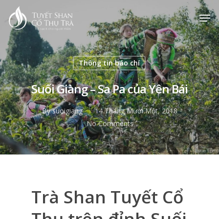
Hit enter to search or ESC to close
Thông tin báo chí
Suối Giàng – Sa Pa của Yên Bái
By
suoigiang
14 Tháng Mười Một, 2018
No Comments
Trà Shan Tuyết Cổ
Thụ trên đỉnh Suối