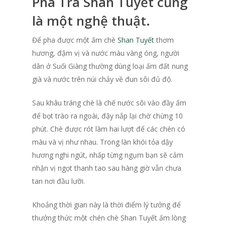
Pha Trà Shan Tuyết cũng
Blog
là một nghệ thuật.
Liên hệ
Để pha được một ấm chè
Shan Tuyết
thơm
hương, đậm vị và nước màu vàng óng, người
dân ở Suối Giàng thường dùng loại ấm đất nung
già và nước trên núi chảy về đun sôi đủ độ.
Sau khâu tráng chè là chế nước sôi vào đầy ấm
để bọt trào ra ngoài, đậy nắp lại chờ chừng 10
phút. Chè được rót làm hai lượt để các chén có
màu và vị như nhau. Trong làn khói tỏa dậy
hương nghi ngút, nhấp từng ngụm bạn sẽ cảm
nhận vị ngọt thanh tao sau hàng giờ vẫn chưa
tan nơi đầu lưỡi.
Khoảng thời gian này là thời điểm lý tưởng để
thưởng thức một chén chè Shan Tuyết ấm lòng