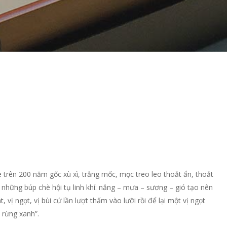
 trên 200 năm gốc xù xì, trắng mốc, mọc treo leo thoắt ẩn, thoắt
 những búp chè hội tụ linh khí: nắng – mưa – sương – gió tạo nên
 vị ngọt, vị bùi cứ lần lượt thấm vào lưỡi rồi để lại một vị ngọt
 rừng xanh”.