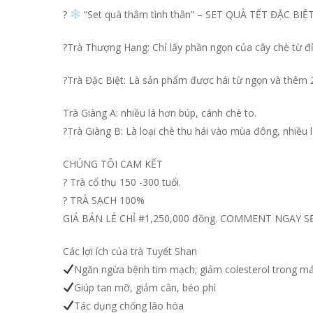
?
“Set quà thắm tình thân” – SET QUÀ TẾT ĐẶC BI
?Trà Thượng Hạng: Chỉ lấy phần ngọn của cây chè từ đỉ
?Trà Đặc Biệt: Là sản phẩm được hái từ ngọn và thêm 
Trà Giàng A: nhiều lá hơn búp, cánh chè to.
?Trà Giàng B: Là loại chè thu hái vào mùa đông, nhiều 
CHÚNG TÔI CAM KẾT
? Trà cổ thụ 150 -300 tuổi.
? TRÀ SẠCH 100%
GIÁ BÁN LẺ CHỈ #1,250,000 đồng. COMMENT NGAY S
Các lợi ích của trà Tuyết Shan
Ngăn ngừa bệnh tim mạch; giảm colesterol trong má
Giúp tan mỡ, giảm cân, béo phì
Tác dụng chống lão hóa