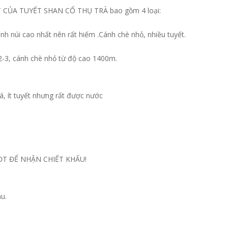
ỆT CỦA TUYẾT SHAN CỔ THỤ TRÀ bao gồm 4 loại:
nh núi cao nhất nên rất hiếm .Cánh chè nhỏ, nhiều tuyết.
2-3, cánh chè nhỏ từ độ cao 1400m.
lá, ít tuyết nhưng rất được nước
ĐT ĐỂ NHẬN CHIẾT KHẤU!
u.