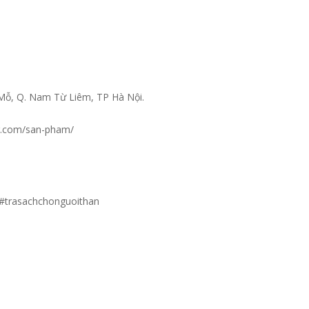
Mỗ, Q. Nam Từ Liêm, TP Hà Nội.
ng.com/san-pham/
 #trasachchonguoithan