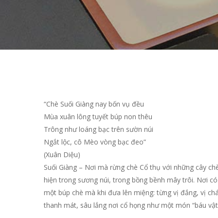
Hit enter to search or ESC to close
“Chè Suối Giàng nay bốn vụ đều
Mùa xuân lông tuyết búp non thêu
Trông như loáng bạc trên sườn núi
Ngắt lộc, cô Mèo vòng bạc đeo”
(Xuân Diệu)
Suối Giàng – Nơi mà rừng chè Cổ thụ với những cây chè
hiện trong sương núi, trong bồng bềnh mây trôi. Nơi có
một búp chè mà khi đưa lên miệng: từng vị đắng, vị chát,
thanh mát, sâu lắng nơi cổ họng như một món “báu vật