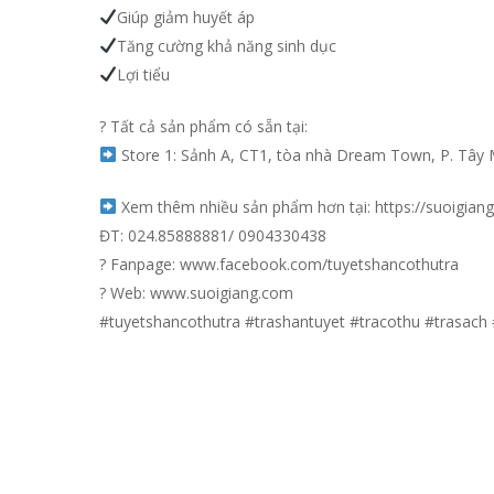
Giúp giảm huyết áp
Tăng cường khả năng sinh dục
Lợi tiểu
?️ Tất cả sản phẩm có sẵn tại:
Store 1: Sảnh A, CT1, tòa nhà Dream Town, P. Tây 
Xem thêm nhiều sản phẩm hơn tại: https://suoigia
ĐT: 024.85888881/ 0904330438
? Fanpage: www.facebook.com/tuyetshancothutra
? Web: www.suoigiang.com
#tuyetshancothutra #trashantuyet #tracothu #trasach