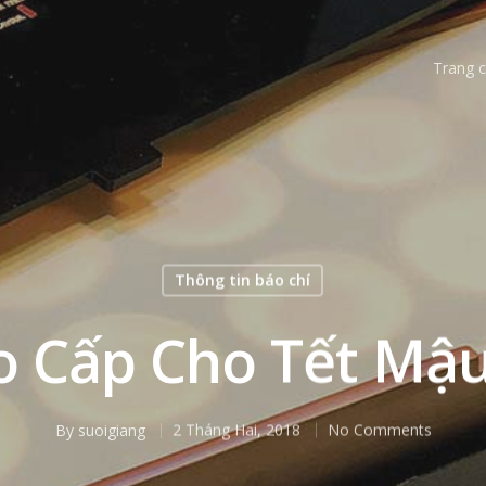
Trang 
Thông tin báo chí
o Cấp Cho Tết Mậ
By
suoigiang
2 Tháng Hai, 2018
No Comments