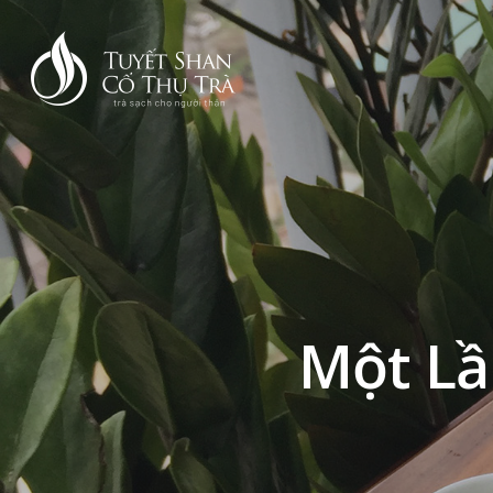
Một Lầ