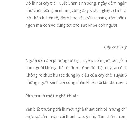
Đó là nơi cây trà Tuyết Shan sinh sống, ngày đêm ngậm
như chốn bồng lai nhưng cũng đầy khắc nghiệt, chính ở
trời, bền bỉ bén rễ, đơm hoa kết trái từ hàng trăm nă
ngon mà còn vô cùng tốt cho sức khỏe con người.
Cây chè Tuyết Shan 
Người dân địa phương tương truyền, có người tài giỏi h
con người không thể tới được. Chè đó thật quý, ai có 
Không rõ thực hư tác dụng kỳ diệu của cây chè Tuyết S
những người sành trà công nhận khiến tôi lần đầu tiên
Pha trà là một nghệ thuật
Vẫn biết thưởng trà là một nghệ thuật tinh tế nhưng chỉ
thực sự cảm nhận cái thanh tao, ý nhị, đằm thắm trong