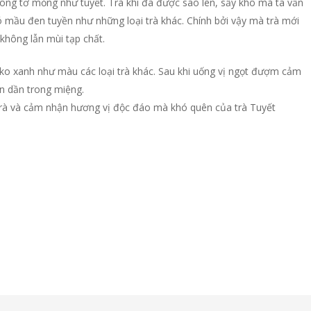
ông tơ mỏng như tuyết. Trà khi đã được sao lên, sấy khô mà ta vẫn
mầu đen tuyền như những loại trà khác. Chính bởi vậy mà trà mới
 không lẫn mùi tạp chất.
 xanh như màu các loại trà khác. Sau khi uống vị ngọt đượm cảm
an dần trong miệng.
 trà và cảm nhận hương vị độc đáo mà khó quên của trà Tuyết