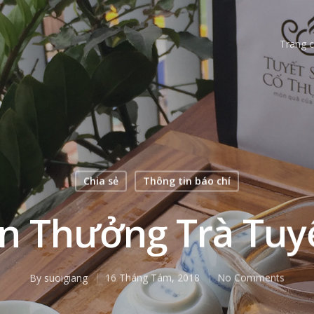
Trang 
Chia sẻ
Thông tin báo chí
n Thưởng Trà Tuy
By
suoigiang
16 Tháng Tám, 2018
No Comments