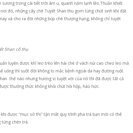
 sương trong cái tiết trời âm u, quanh năm lạnh lẽo.Thuần khiết
 nơi đó, những cây chè Tuyết Shan thu gom từng chút sinh khí đất
m nay và cho ra đời những búp chè thượng hạng, không chỉ tuyệt
cổ thụ
uấn luyện được khỉ leo trèo lên hái chè ở vách núi cao cheo leo mà
thể uống thì suốt đời không lo mắc bệnh ngoài da hay đường ruột.
han thế nào nhưng hương vị tuyệt vời của nó thì đã được tất cả
 được thưởng thức không khỏi chút hồi hộp, háo hức.
 khi được “mục sở thị” tận mắt quy trình pha trà bạn mới có thể
 từng chén trà.