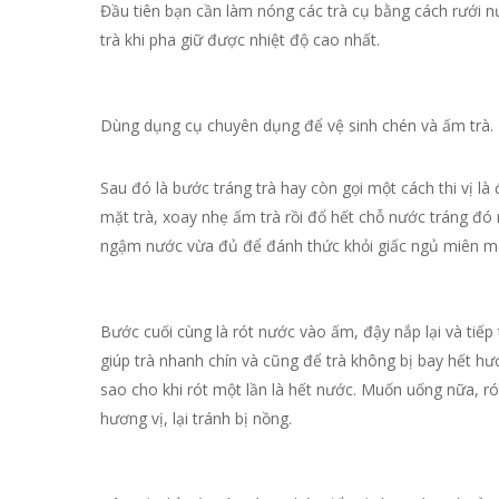
Đầu tiên bạn cần làm nóng các trà cụ bằng cách rưới n
trà khi pha giữ được nhiệt độ cao nhất.
Dùng dụng cụ chuyên dụng để vệ sinh chén và ấm trà.
Sau đó là bước tráng trà hay còn gọi một cách thi vị l
mặt trà, xoay nhẹ ấm trà rồi đổ hết chỗ nước tráng đó
ngậm nước vừa đủ để đánh thức khỏi giấc ngủ miên man
Bước cuối cùng là rót nước vào ấm, đậy nắp lại và tiếp 
giúp trà nhanh chín và cũng để trà không bị bay hết h
sao cho khi rót một lần là hết nước. Muốn uống nữa, ró
hương vị, lại tránh bị nồng.