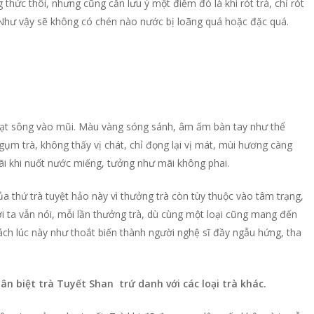
 thức thôi, nhưng cũng cần lưu ý một điểm đó là khi rót trà, chỉ rót
i. Như vậy sẽ không có chén nào nước bị loãng quá hoặc đặc quá.
ạt sông vào mũi. Màu vàng sóng sánh, âm ấm bàn tay như thể
ụm trà, không thấy vị chát, chỉ đọng lại vị mát, mùi hương càng
ãi khi nuốt nước miếng, tưởng như mãi không phai.
a thứ trà tuyệt hảo này vì thưởng trà còn tùy thuộc vào tâm trạng,
ời ta vẫn nói, mỗi lần thưởng trà, dù cùng một loại cũng mang đến
h lúc này như thoắt biến thành người nghệ sĩ đầy ngẫu hứng, tha
n biệt trà Tuyết Shan trứ danh với các loại trà khác.