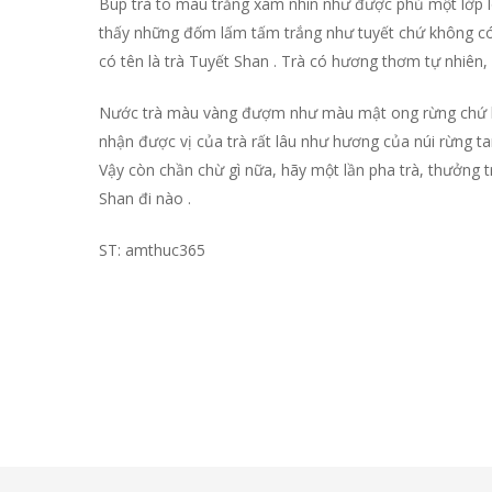
Búp trà to màu trắng xám nhìn như được phủ một lớp l
thấy những đốm lấm tấm trắng như tuyết chứ không có 
có tên là trà Tuyết Shan . Trà có hương thơm tự nhiên,
Nước trà màu vàng đượm như màu mật ong rừng chứ ko
nhận được vị của trà rất lâu như hương của núi rừng t
Vậy còn chần chừ gì nữa, hãy một lần pha trà, thưởng
Shan đi nào .
ST: amthuc365