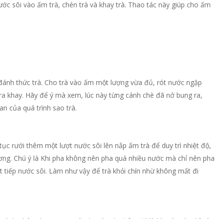
ước sôi vào ấm trà, chén trà và khay trà. Thao tác này giúp cho ấm
à đánh thức trà. Cho trà vào ấm một lượng vừa đủ, rót nước ngập
 ra khay. Hãy để ý mà xem, lúc này từng cánh chè đã nở bung ra,
 của quá trình sao trà.
tục rưới thêm một lượt nước sôi lên nắp ấm trà để duy trì nhiệt độ,
ương. Chú ý là Khi pha không nên pha quá nhiều nước mà chỉ nên pha
t tiếp nước sôi. Làm như vậy để trà khỏi chín nhừ không mất đi