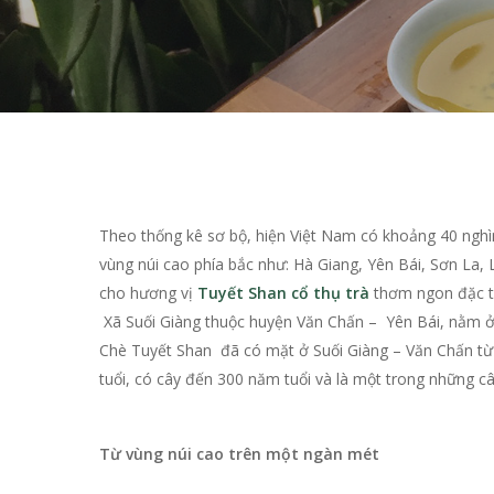
Theo thống kê sơ bộ, hiện Việt Nam có khoảng 40 nghìn
vùng núi cao phía bắc như: Hà Giang, Yên Bái, Sơn La,
cho hương vị
Tuyết Shan cổ thụ trà
thơm ngon đặc t
Hit enter to search or ESC to close
Xã Suối Giàng thuộc huyện Văn Chấn – Yên Bái, nằm ở 
Chè Tuyết Shan đã có mặt ở Suối Giàng – Văn Chấn từ 
tuổi, có cây đến 300 năm tuổi và là một trong những cây
Từ vùng núi cao trên một ngàn mét