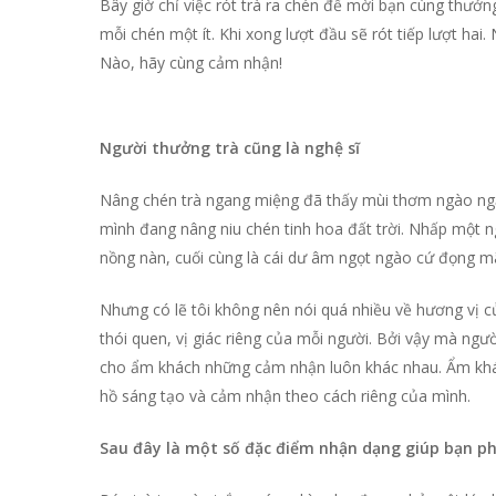
Bây giờ chỉ việc rót trà ra chén để mời bạn cùng thưởng
mỗi chén một ít. Khi xong lượt đầu sẽ rót tiếp lượt ha
Nào, hãy cùng cảm nhận!
Người thưởng trà cũng là nghệ sĩ
Nâng chén trà ngang miệng đã thấy mùi thơm ngào ng
mình đang nâng niu chén tinh hoa đất trời. Nhấp một ng
nồng nàn, cuối cùng là cái dư âm ngọt ngào cứ đọng m
Nhưng có lẽ tôi không nên nói quá nhiều về hương vị củ
thói quen, vị giác riêng của mỗi người. Bởi vậy mà ngư
cho ẩm khách những cảm nhận luôn khác nhau. Ẩm khác
hồ sáng tạo và cảm nhận theo cách riêng của mình.
Sau đây là một số đặc điểm nhận dạng giúp bạn phâ